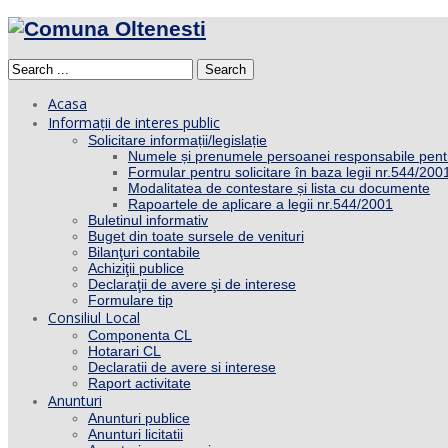
Search
Acasa
Informații de interes public
Solicitare informații/legislație
Numele și prenumele persoanei responsabile pent
Formular pentru solicitare în baza legii nr.544/200
Modalitatea de contestare și lista cu documente
Rapoartele de aplicare a legii nr.544/2001
Buletinul informativ
Buget din toate sursele de venituri
Bilanţuri contabile
Achiziţii publice
Declaraţii de avere şi de interese
Formulare tip
Consiliul Local
Componenta CL
Hotarari CL
Declaratii de avere si interese
Raport activitate
Anunturi
Anunturi publice
Anunturi licitatii