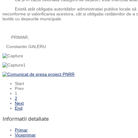
Există atât obligația autorităților administrației publice locale să 
neconforme și valorificarea acestora, cât și obligația cetățenilor de 
textile cu deșeurile municipale.
PRIMAR,
Constantin GALERU
Start
Prev
1
2
Next
End
Informatii detaliate
Primar
Viceprimar