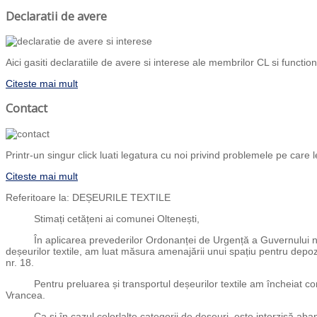
Declaratii de avere
Aici gasiti declaratiile de avere si interese ale membrilor CL si functiona
Citeste mai mult
Contact
Printr-un singur click luati legatura cu noi privind problemele pe care l
Citeste mai mult
Referitoare la: DEȘEURILE TEXTILE
Stimați cetățeni ai comunei Oltenești,
În aplicarea prevederilor Ordonanței de Urgență a Guvernului nr. 92/
deșeurilor textile, am luat măsura amenajării unui spațiu pentru depozit
nr. 18.
Pentru preluarea și transportul deșeurilor textile am încheiat contrac
Vrancea.
Ca și în cazul celorlalte categorii de deșeuri, este interzisă abando