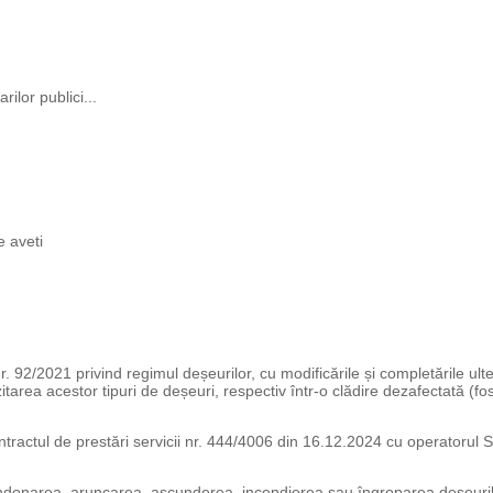
rilor publici...
e aveti
2021 privind regimul deșeurilor, cu modificările și completările ulter
area acestor tipuri de deșeuri, respectiv într-o clădire dezafectată (fos
tul de prestări servicii nr. 444/4006 din 16.12.2024 cu operatorul SC E
narea, aruncarea, ascunderea, incendierea sau îngroparea deșeurilor te