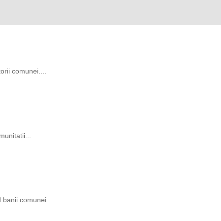
rii comunei....
unitatii...
ind banii comunei