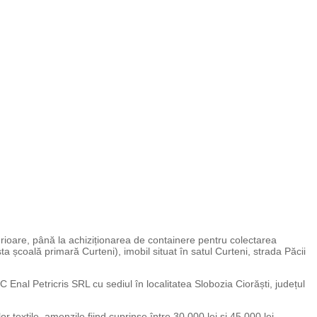
ioare, până la achiziționarea de containere pentru colectarea
ta școală primară Curteni), imobil situat în satul Curteni, strada Păcii
nal Petricris SRL cu sediul în localitatea Slobozia Ciorăști, județul
xtile, amenzile fiind cuprinse între 30.000 lei și 45.000 lei.