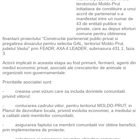
terotoriului Moldo-Prut
initiatiava de constituire a unui
accrd de parteneriat s-a
manifestat intre un numar de
43 de entitati publice si
private, care au depus eforturi
comune pentru obtinerea
finantarii proiectului “Constructie parteneriat public-privat si
pregatirea dosarului pentru selectia GAL, teritoriul Moldo-Prut,
judetul Vaslui” prin FEADR, AXA 4 LEADER, submasura 431.1, faza
3.
Actorii implicati in aceasta etapa au fost primarii, fermierii, agenti din
mediul economic privat, asociatii ale crescatorilor de animale si
organizatii non-guvernamentale.
Prioritatile asociatiei sunt:
- crearea unei viziuni care sa includa dorintele comunitatii
privind viitorul;
- conturarea cadrului viitor, pentru teritoriul MOLDO-PRUT, in
Planul de dezvoltare locala, privind evolutia economiei, a mediului si
a calitatii vietii membrilor comunitatii;
- asigurarea faptului ca membrii comunitatii vor obtine beneficii,
prin implementarea de proiecte;