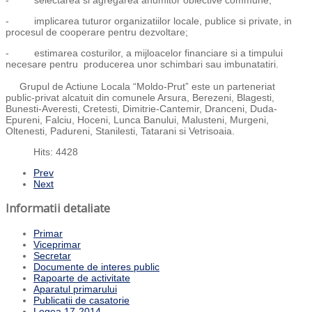
- selectarea si agregarea anumitor obiective commune;
- implicarea tuturor organizatiilor locale, publice si private, in
procesul de cooperare pentru dezvoltare;
- estimarea costurilor, a mijloacelor financiare si a timpului
necesare pentru producerea unor schimbari sau imbunatatiri.
Grupul de Actiune Locala “Moldo-Prut” este un parteneriat
public-privat alcatuit din comunele Arsura, Berezeni, Blagesti,
Bunesti-Averesti, Cretesti, Dimitrie-Cantemir, Dranceni, Duda-
Epureni, Falciu, Hoceni, Lunca Banului, Malusteni, Murgeni,
Oltenesti, Padureni, Stanilesti, Tatarani si Vetrisoaia.
Hits: 4428
Prev
Next
Informatii detaliate
Primar
Viceprimar
Secretar
Documente de interes public
Rapoarte de activitate
Aparatul primarului
Publicatii de casatorie
Legea 17-2014