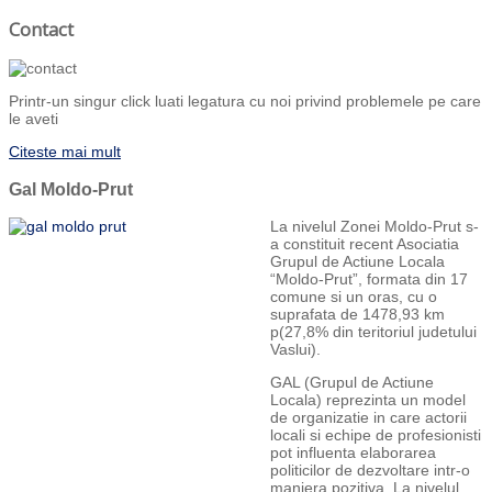
Contact
Printr-un singur click luati legatura cu noi privind problemele pe care
le aveti
Citeste mai mult
Gal Moldo-Prut
La nivelul Zonei Moldo-Prut s-
a constituit recent Asociatia
Grupul de Actiune Locala
“Moldo-Prut”, formata din 17
comune si un oras, cu o
suprafata de 1478,93 km
p(27,8% din teritoriul judetului
Vaslui).
GAL (Grupul de Actiune
Locala) reprezinta un model
de organizatie in care actorii
locali si echipe de profesionisti
pot influenta elaborarea
politicilor de dezvoltare intr-o
maniera pozitiva. La nivelul