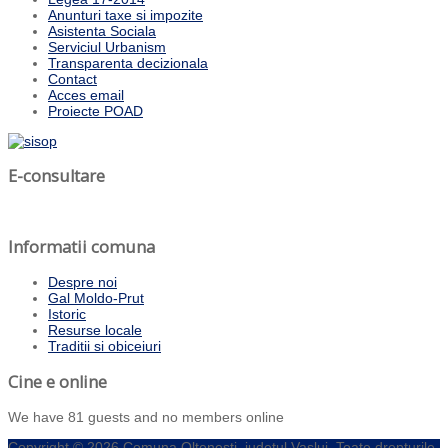
Anunturi taxe si impozite
Asistenta Sociala
Serviciul Urbanism
Transparenta decizionala
Contact
Acces email
Proiecte POAD
E-consultare
Informatii comuna
Despre noi
Gal Moldo-Prut
Istoric
Resurse locale
Traditii si obiceiuri
Cine e online
We have 81 guests and no members online
Copyright © 2026 Comuna Oltenesti, judetul Vaslui. Toate drepturile