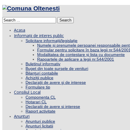
Search
Acasa
Informații de interes public
Solicitare informații/legislație
Numele și prenumele persoanei responsabile pent
Formular pentru solicitare în baza legii nr.544/200
Modalitatea de contestare și lista cu documente
Rapoartele de aplicare a legii nr.544/2001
Buletinul informativ
Buget din toate sursele de venituri
Bilanţuri contabile
Achiziţii publice
Declaraţii de avere şi de interese
Formulare tip
Consiliul Local
Componenta CL
Hotarari CL
Declaratii de avere si interese
Raport activitate
Anunturi
Anunturi publice
Anunturi licitatii