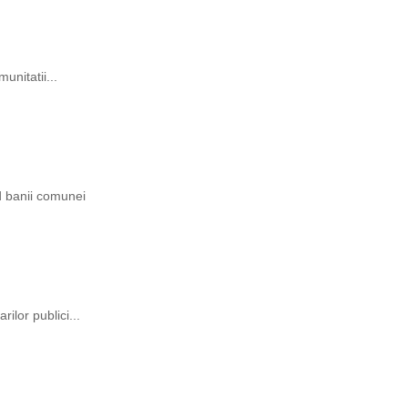
unitatii...
ind banii comunei
rilor publici...