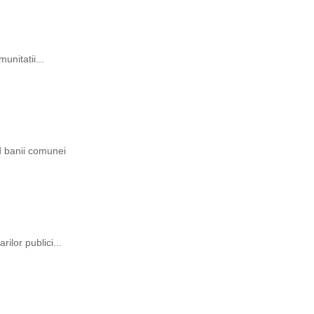
unitatii...
ind banii comunei
rilor publici...