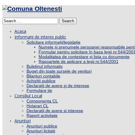
Search
Acasa
Informații de interes public
Solicitare informații/legislație
Numele și prenumele persoanei responsabile pent
Formular pentru solicitare în baza legii nr.544/200
Modalitatea de contestare și lista cu documente
Rapoartele de aplicare a legii nr.544/2001
Buletinul informativ
Buget din toate sursele de venituri
Bilanţuri contabile
Achiziţii publice
Declaraţii de avere şi de interese
Formulare tip
Consiliul Local
Componenta CL
Hotarari CL
Declaratii de avere si interese
Raport activitate
Anunturi
Anunturi publice
Anunturi licitatii