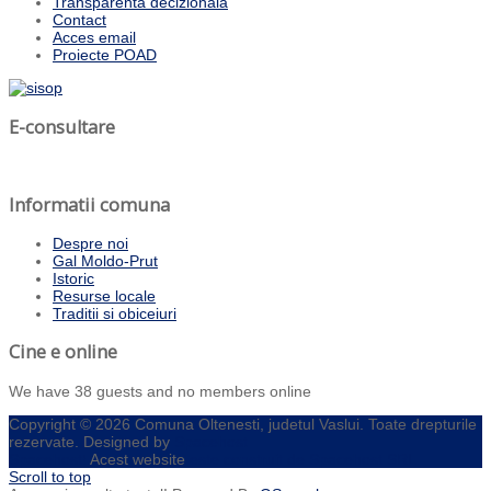
Transparenta decizionala
Contact
Acces email
Proiecte POAD
E-consultare
Informatii comuna
Despre noi
Gal Moldo-Prut
Istoric
Resurse locale
Traditii si obiceiuri
Cine e online
We have 38 guests and no members online
Copyright © 2026 Comuna Oltenesti, judetul Vaslui. Toate drepturile
rezervate. Designed by
Spacehost
Spacehost!
Acest website
este construit de Spacehost SRL.
Scroll to top