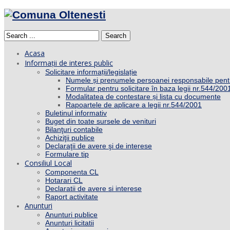
Search
Acasa
Informații de interes public
Solicitare informații/legislație
Numele și prenumele persoanei responsabile pent
Formular pentru solicitare în baza legii nr.544/200
Modalitatea de contestare și lista cu documente
Rapoartele de aplicare a legii nr.544/2001
Buletinul informativ
Buget din toate sursele de venituri
Bilanţuri contabile
Achiziţii publice
Declaraţii de avere şi de interese
Formulare tip
Consiliul Local
Componenta CL
Hotarari CL
Declaratii de avere si interese
Raport activitate
Anunturi
Anunturi publice
Anunturi licitatii