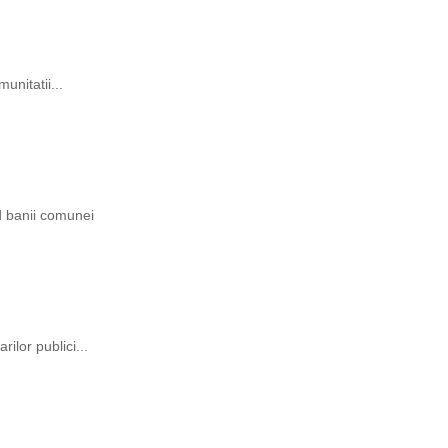
unitatii...
ind banii comunei
rilor publici...