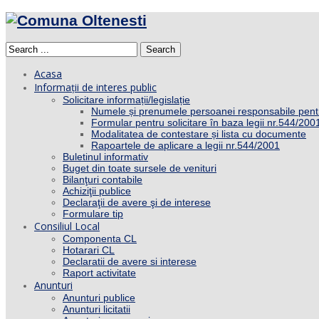
Search
Acasa
Informații de interes public
Solicitare informații/legislație
Numele și prenumele persoanei responsabile pent
Formular pentru solicitare în baza legii nr.544/200
Modalitatea de contestare și lista cu documente
Rapoartele de aplicare a legii nr.544/2001
Buletinul informativ
Buget din toate sursele de venituri
Bilanţuri contabile
Achiziţii publice
Declaraţii de avere şi de interese
Formulare tip
Consiliul Local
Componenta CL
Hotarari CL
Declaratii de avere si interese
Raport activitate
Anunturi
Anunturi publice
Anunturi licitatii