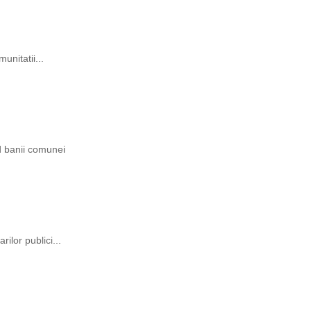
unitatii...
ind banii comunei
rilor publici...