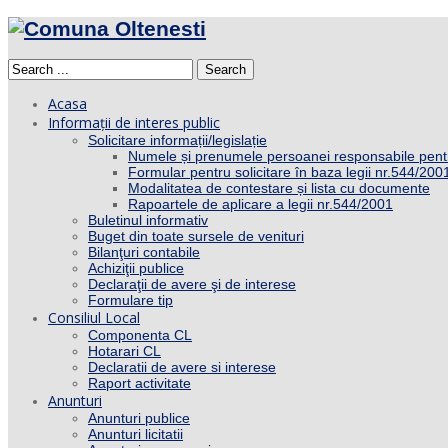
Search
Acasa
Informații de interes public
Solicitare informații/legislație
Numele și prenumele persoanei responsabile pent
Formular pentru solicitare în baza legii nr.544/200
Modalitatea de contestare și lista cu documente
Rapoartele de aplicare a legii nr.544/2001
Buletinul informativ
Buget din toate sursele de venituri
Bilanţuri contabile
Achiziţii publice
Declaraţii de avere şi de interese
Formulare tip
Consiliul Local
Componenta CL
Hotarari CL
Declaratii de avere si interese
Raport activitate
Anunturi
Anunturi publice
Anunturi licitatii