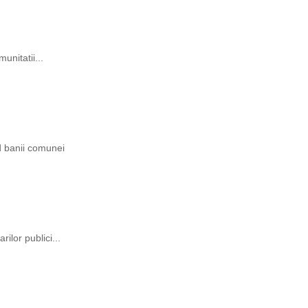
unitatii...
ind banii comunei
rilor publici...