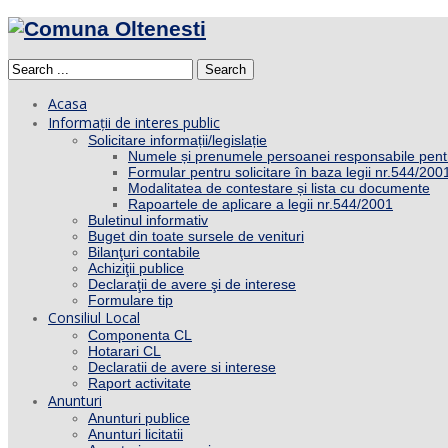
Search
Acasa
Informații de interes public
Solicitare informații/legislație
Numele și prenumele persoanei responsabile pent
Formular pentru solicitare în baza legii nr.544/200
Modalitatea de contestare și lista cu documente
Rapoartele de aplicare a legii nr.544/2001
Buletinul informativ
Buget din toate sursele de venituri
Bilanţuri contabile
Achiziţii publice
Declaraţii de avere şi de interese
Formulare tip
Consiliul Local
Componenta CL
Hotarari CL
Declaratii de avere si interese
Raport activitate
Anunturi
Anunturi publice
Anunturi licitatii