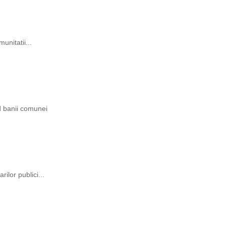
unitatii...
ind banii comunei
rilor publici...