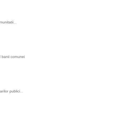
unitatii...
ind banii comunei
rilor publici...