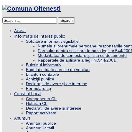
Search
Acasa
Informații de interes public
Solicitare informații/legislație
Numele și prenumele persoanei responsabile pent
Formular pentru solicitare în baza legii nr.544/200
Modalitatea de contestare și lista cu documente
Rapoartele de aplicare a legii nr.544/2001
Buletinul informativ
Buget din toate sursele de venituri
Bilanţuri contabile
Achiziţii publice
Declaraţii de avere şi de interese
Formulare tip
Consiliul Local
Componenta CL
Hotarari CL
Declaratii de avere si interese
Raport activitate
Anunturi
Anunturi publice
Anunturi licitatii