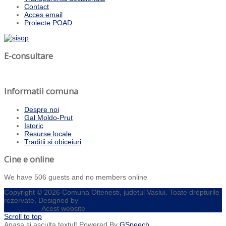
Contact
Acces email
Proiecte POAD
E-consultare
Informatii comuna
Despre noi
Gal Moldo-Prut
Istoric
Resurse locale
Traditii si obiceiuri
Cine e online
We have 506 guests and no members online
Copyright © 2026 Comuna Oltenesti, judetul Vaslui. Toate drepturile
rezervate. Designed by
Spacehost
Spacehost!
Acest website
este construit de Spacehost SRL.
Scroll to top
Apasa si asculta textul!
Powered By
GSpeech