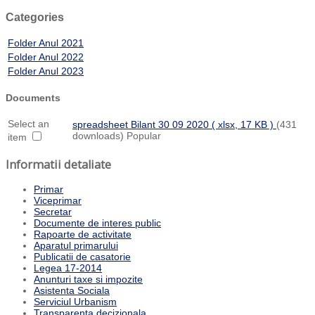
Categories
Folder
Anul 2021
Folder
Anul 2022
Folder
Anul 2023
Documents
Select an
spreadsheet
Bilant 30 09 2020
( xlsx, 17 KB )
(431
downloads)
Popular
item
Informatii detaliate
Primar
Viceprimar
Secretar
Documente de interes public
Rapoarte de activitate
Aparatul primarului
Publicatii de casatorie
Legea 17-2014
Anunturi taxe si impozite
Asistenta Sociala
Serviciul Urbanism
Transparenta decizionala