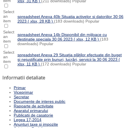
item
xlsx, 31 KB )
(211 downloads)
Popular
Select
an
spreadsheet
Anexa 40b Situatia activelor si datoriilor 30 06
item
2023
( xlsx, 28 KB )
(183 downloads)
Popular
Select
spreadsheet
Anexa 14b Disponibil din mijloace cu
an
destinatie speciala 30 06 2023
( xlsx, 12 KB )
(183
item
downloads)
Popular
Select
spreadsheet
Anexa 29 Situaţia plăţilor efectuate din buget
an
şi nejustificate prin bunuri, lucrări, servicii la 30 06 2023
(
item
xlsx, 11 KB )
(172 downloads)
Popular
Informatii detaliate
Primar
Viceprimar
Secretar
Documente de interes public
Rapoarte de activitate
Aparatul primarului
Publicatii de casatorie
Legea 17-2014
Anunturi taxe si impozite