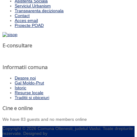
Asistenta Sociala
Serviciul Urbanism
Transparenta decizionala
Contact
Acces email
Proiecte POAD
E-consultare
Informatii comuna
Despre noi
Gal Moldo-Prut
Istoric
Resurse locale
Traditii si obiceiuri
Cine e online
We have 83 guests and no members online
Copyright © 2026 Comuna Oltenesti, judetul Vaslui. Toate drepturile
rezervate. Designed by
Spacehost